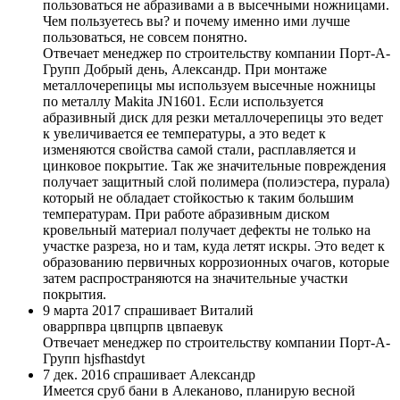
пользоваться не абразивами а в высечными ножницами.
Чем пользуетесь вы? и почему именно ими лучше
пользоваться, не совсем понятно.
Отвечает менеджер по строительству компании Порт-А-
Групп
Добрый день, Александр. При монтаже
металлочерепицы мы используем высечные ножницы
по металлу Makita JN1601. Если используется
абразивный диск для резки металлочерепицы это ведет
к увеличивается ее температуры, а это ведет к
изменяются свойства самой стали, расплавляется и
цинковое покрытие. Так же значительные повреждения
получает защитный слой полимера (полиэстера, пурала)
который не обладает стойкостью к таким большим
температурам. При работе абразивным диском
кровельный материал получает дефекты не только на
участке разреза, но и там, куда летят искры. Это ведет к
образованию первичных коррозионных очагов, которые
затем распространяются на значительные участки
покрытия.
9 марта 2017 спрашивает Виталий
оваррпвра цвпцрпв цвпаевук
Отвечает менеджер по строительству компании Порт-А-
Групп
hjsfhastdyt
7 дек. 2016 спрашивает Александр
Имеется сруб бани в Алеканово, планирую весной