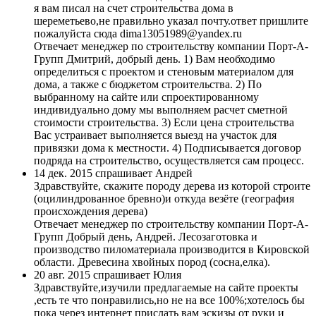
я вам писал на счет строительства дома в
шереметьево,не правильно указал почту.ответ пришлите
пожалуйста сюда dima13051989@yandex.ru
Отвечает менеджер по строительству компании Порт-А-
Групп
Дмитрий, добрый день. 1) Вам необходимо
определиться с проектом и стеновым материалом для
дома, а также с бюджетом строительства. 2) По
выбранному на сайте или спроектированному
индивидуально дому мы выполняем расчет сметной
стоимости строительства. 3) Если цена строительства
Вас устраивает выполняется выезд на участок для
привязки дома к местности. 4) Подписывается договор
подряда на строительство, осуществляется сам процесс.
14 дек. 2015 спрашивает Андрей
Здравствуйте, скажите породу дерева из которой строите
(оцилиндрованное бревно)и откуда везёте (география
происхождения дерева)
Отвечает менеджер по строительству компании Порт-А-
Групп
Добрый день, Андрей. Лесозаготовка и
производство пиломатериала производится в Кировской
области. Древесина хвойных пород (сосна,елка).
20 авг. 2015 спрашивает Юлия
Здравствуйте,изучили предлагаемые на сайте проекты
,есть те что понравились,но не на все 100%;хотелось бы
пока через интернет прислать вам эскизы от руки и