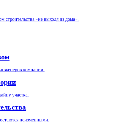
м строительства «не выходя из дома».
вом
 инженеров компании.
тории
айну участка.
тельства
 остаются неизменными.