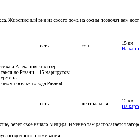
еса. Живописный вид из своего дома на сосны позволят вам дос
15 км
есть
есть
На карт
сива и Алекановских озер.
такси до Рязани – 15 маршрутов).
 Мурмино
очном поселке города Рязань!
12 км
есть
центральная
На карт
отче, берет свое начало Мещера. Именно там располагается заго
круглогодичного проживания.