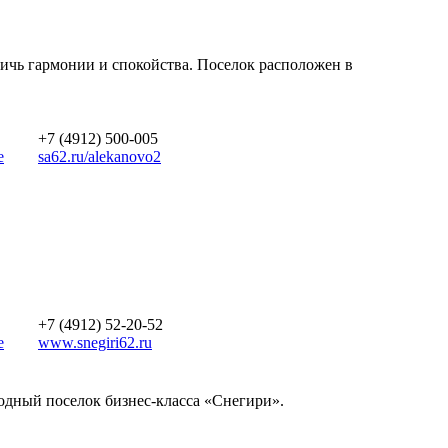
тичь гармонии и спокойства. Поселок расположен в
+7 (4912) 500-005
е
sa62.ru/alekanovo2
+7 (4912) 52-20-52
е
www.snegiri62.ru
родный поселок бизнес-класса «Снегири».