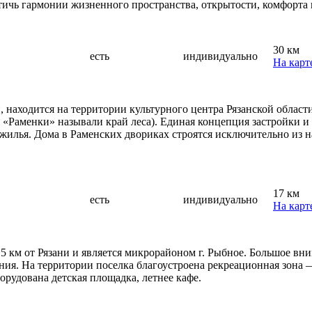
ичь гармонии жизненного пространства, открытости, комфорта 
30 км
есть
индивидуально
На карт
 находится на территории культурного центра Рязанской област
 «Раменки» называли край леса). Единая концепция застройки и
 жилья. Дома в Раменских двориках строятся исключительно из 
17 км
есть
индивидуально
На карт
 км от Рязани и является микрорайоном г. Рыбное. Большое вни
я. На территории поселка благоустроена рекреационная зона 
орудована детская площадка, летнее кафе.