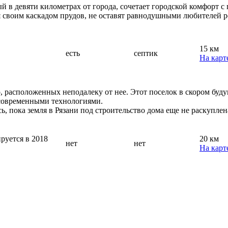
 в девяти километрах от города, сочетает городской комфорт с
я своим каскадом прудов, не оставят равнодушными любителей 
15 км
есть
септик
На карт
ер, расположенных неподалеку от нее. Этот поселок в скором бу
 современными технологиями.
сь, пока земля в Рязани под строительство дома еще не раскупл
руется в 2018
20 км
нет
нет
На карт