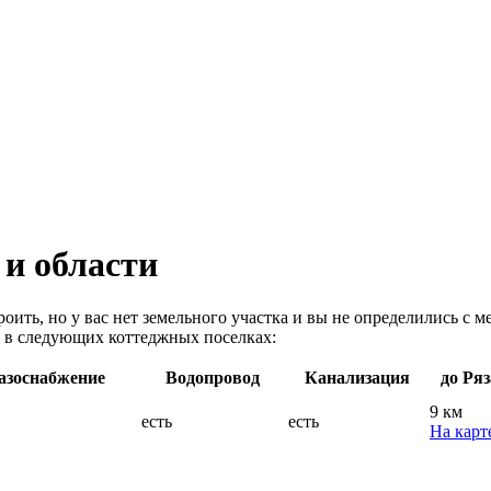
 и области
оить, но у вас нет земельного участка и вы не определились с м
 в следующих коттеджных поселках:
азоснабжение
Водопровод
Канализация
до Ря
9 км
есть
есть
На карт