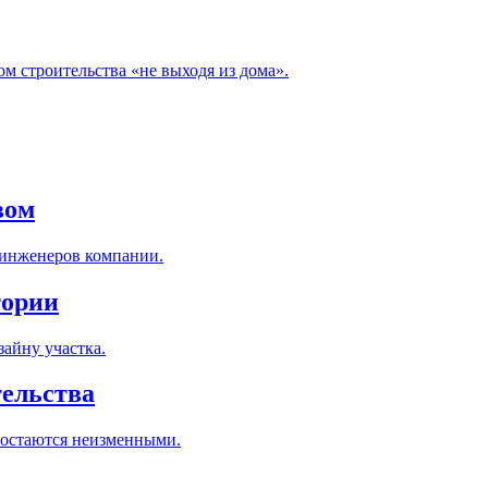
м строительства «не выходя из дома».
вом
 инженеров компании.
тории
айну участка.
тельства
 остаются неизменными.