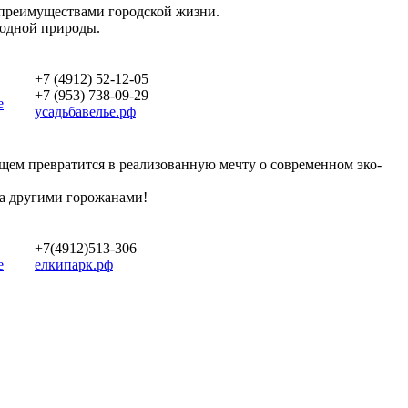
 преимуществами городской жизни.
родной природы.
+7 (4912) 52-12-05
+7 (953) 738-09-29
е
усадьбавелье.рф
дущем превратится в реализованную мечту о современном эко-
ена другими горожанами!
+7(4912)513-306
е
елкипарк.рф