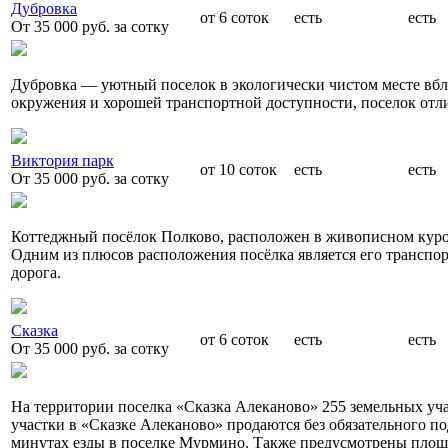
Дубровка
от 6 соток
есть
есть
От 35 000 руб. за сотку
Дубровка — уютный поселок в экологически чистом месте вбли
окружения и хорошей транспортной доступности, поселок отли
Виктория парк
от 10 соток
есть
есть
От 35 000 руб. за сотку
Коттеджный посёлок Полково, расположен в живописном курор
Одним из плюсов расположения посёлка является его транспорт
дорога.
Сказка
от 6 соток
есть
есть
От 35 000 руб. за сотку
На территории поселка «Сказка Алеканово» 255 земельных уча
участки в «Сказке Алеканово» продаются без обязательного по
минутах езды в поселке Мурмино. Также предусмотрены площа