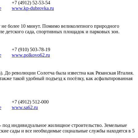
+7 (4912) 52-53-54
е
www.kp-dubrovka.ru
т не более 10 минут. Помимо великолепного природного
е детского сада, спортивных площадок и парковых зон.
+7 (910) 503-78-19
е
www.polkovo62.ru
 До революции Солотча была известна как Рязанская Италия.
также такой удобный подъезд к посёлку, как асфальтированная
+7 (4912) 512-000
е
www.sa62.ru
в- под индивидуальное жилищное строительство. Земельные
тские сады и все необходимые социальные службы находятся в 5