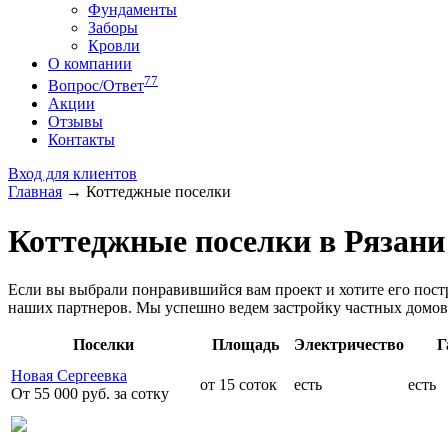
Фундаменты
Заборы
Кровли
О компании
77
Вопрос/Ответ
Акции
Отзывы
Контакты
Вход для клиентов
Главная
→
Коттеджные поселки
Коттеджные поселки в Рязани
Если вы выбрали понравившийся вам проект и хотите его постр
наших партнеров. Мы успешно ведем застройку частных домов
Поселки
Площадь
Электричество
Г
Новая Сергеевка
от 15 соток
есть
есть
От 55 000 руб. за сотку