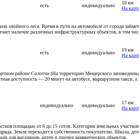
10 км
есть
индивидуально
На карт
зи хвойного леса. Время в пути на автомобиле от города займе
чает наличие различных инфраструктурных объектов, в том числ
19 км
есть
индивидуально
На карт
тном районе Солотчи (На территории Мещерского заповедника).
ная доступность — 20 минут на автобусе, маршрутном такси, а 
17 км
индивидуально
индивидуально
На карт
стков площадью от 6 до 15 соток. Категория земельных участко
дряда. Земля переходит в собственность покупателю. Школа, де
ди для магазинов, аптек и прочих коммерческих объектов.