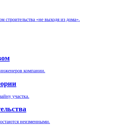
м строительства «не выходя из дома».
вом
 инженеров компании.
тории
айну участка.
тельства
 остаются неизменными.