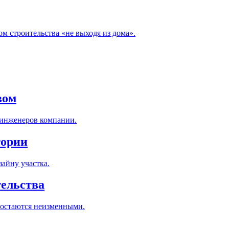
м строительства «не выходя из дома».
вом
 инженеров компании.
тории
айну участка.
тельства
 остаются неизменными.