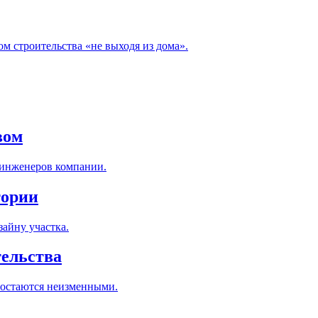
м строительства «не выходя из дома».
вом
 инженеров компании.
тории
айну участка.
тельства
 остаются неизменными.