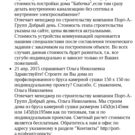
стоимость постройки дома "Бабочка",если там сразу
делать внутреннюю канализацию без септика и
внутреннее электроснабжение?
Отвечает менеджер по строительству компании Порт-А-
Групп
Добрый день. Стоимость этапа строительства
указана на сайте, цены являются актуальными.
Стоимость устройства коммуникаций оценивается
нашими специалистами после составления технического
задания с заказчиком на построенном объекте. Во всех
случаях данная стоимость будет разниться, т.к. все
сугубо индивидуально и зависит только от Ваших
пожеланий.
21 апр. 2015 спрашивает Ольга Николаевна
Здравствуйте! Строите ли Вы дома из
профилированного бруса камерной сушки 150 х 150 по
индивидуальному проекту? Спасибо. С уважением,
Ольга Николаевна
Отвечает менеджер по строительству компании Порт-А-
Групп
Добрый день, Ольга Николаевна. Мы строим
дома из бруса камерной сушки размером 145(h)х145мм
или 145(h)х195мм как по типовым, так и по
индивидуальным проектам. Сметный расчет стоимости
является бесплатным. Обратитесь к нам в офис по
адресу указанному в разделе "Контакты" http://port-
a.ru/about/contacts/