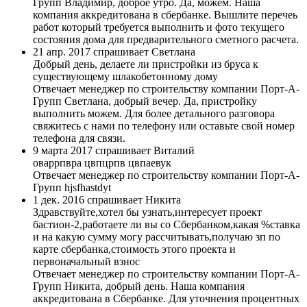
Групп
Владимир, доброе утро. Да, можем. Наша
компания аккредитована в сбербанке. Вышлите перечеь
работ который требуется выполнить и фото текущего
состояния дома для предварительного сметного расчета.
21 апр. 2017 спрашивает Светлана
Добрый день, делаете ли пристройки из бруса к
существующему шлакобетонному дому
Отвечает менеджер по строительству компании Порт-А-
Групп
Светлана, добрый вечер. Да, пристройку
выполнить можем. Для более детального разговора
свяжитесь с нами по телефону или оставьте свой номер
телефона для связи.
9 марта 2017 спрашивает Виталий
оваррпвра цвпцрпв цвпаевук
Отвечает менеджер по строительству компании Порт-А-
Групп
hjsfhastdyt
1 дек. 2016 спрашивает Никита
Здравствуйте,хотел бы узнать,интересует проект
бастион-2,работаете ли вы со Сбербанком,какая %ставка
и на какую сумму могу рассчитывать,получаю зп по
карте сбербанка,стоимость этого проекта и
первоначальный взнос
Отвечает менеджер по строительству компании Порт-А-
Групп
Никита, добрый день. Наша компания
аккредитована в Сбербанке. Для уточнения процентных