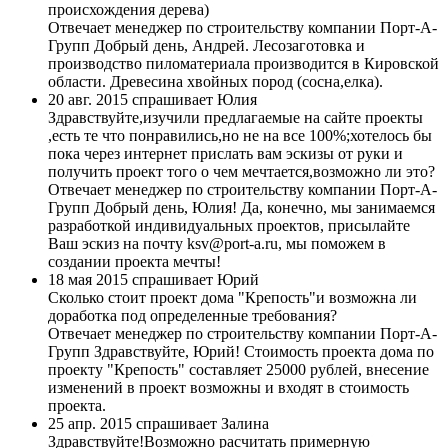
происхождения дерева)
Отвечает менеджер по строительству компании Порт-А-
Групп
Добрый день, Андрей. Лесозаготовка и
производство пиломатериала производится в Кировской
области. Древесина хвойных пород (сосна,елка).
20 авг. 2015 спрашивает Юлия
Здравствуйте,изучили предлагаемые на сайте проекты
,есть те что понравились,но не на все 100%;хотелось бы
пока через интернет прислать вам эскизы от руки и
получить проект того о чем мечтается,возможно ли это?
Отвечает менеджер по строительству компании Порт-А-
Групп
Добрый день, Юлия! Да, конечно, мы занимаемся
разработкой индивидуальных проектов, присылайте
Ваш эскиз на почту ksv@port-a.ru, мы поможем в
создании проекта мечты!
18 мая 2015 спрашивает Юрий
Сколько стоит проект дома "Крепость"и возможна ли
доработка под определенные требования?
Отвечает менеджер по строительству компании Порт-А-
Групп
Здравствуйте, Юрий! Стоимость проекта дома по
проекту "Крепость" составляет 25000 рублей, внесение
изменений в проект возможны и входят в стоимость
проекта.
25 апр. 2015 спрашивает Залина
Здравствуйте!Возможно расчитать примерную