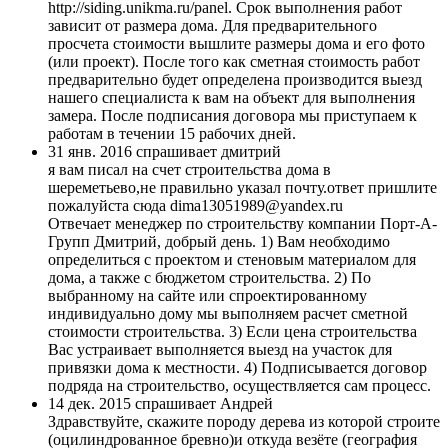
http://siding.unikma.ru/panel. Срок выполнения работ
зависит от размера дома. Для предварительного
просчета стоимости вышлите размеры дома и его фото
(или проект). После того как сметная стоимость работ
предварительно будет определена производится выезд
нашего специалиста к вам на объект для выполнения
замера. После подписания договора мы приступаем к
работам в течении 15 рабочих дней.
31 янв. 2016 спрашивает дмитрий
я вам писал на счет строительства дома в
шереметьево,не правильно указал почту.ответ пришлите
пожалуйста сюда dima13051989@yandex.ru
Отвечает менеджер по строительству компании Порт-А-
Групп
Дмитрий, добрый день. 1) Вам необходимо
определиться с проектом и стеновым материалом для
дома, а также с бюджетом строительства. 2) По
выбранному на сайте или спроектированному
индивидуально дому мы выполняем расчет сметной
стоимости строительства. 3) Если цена строительства
Вас устраивает выполняется выезд на участок для
привязки дома к местности. 4) Подписывается договор
подряда на строительство, осуществляется сам процесс.
14 дек. 2015 спрашивает Андрей
Здравствуйте, скажите породу дерева из которой строите
(оцилиндрованное бревно)и откуда везёте (география