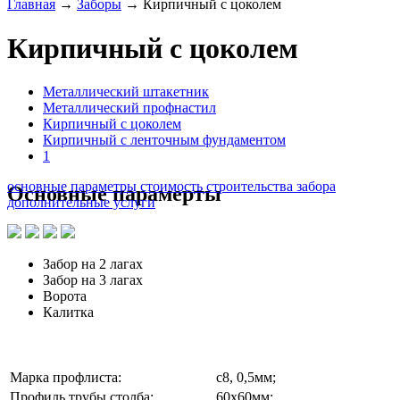
Главная
→
Заборы
→
Кирпичный с цоколем
Кирпичный с цоколем
Металлический штакетник
Металлический профнастил
Кирпичный с цоколем
Кирпичный с ленточным фундаментом
1
основные параметры
стоимость строительства забора
Основные парамерты
дополнительные услуги
Забор на 2 лагах
Забор на 3 лагах
Ворота
Калитка
Марка профлиста:
с8, 0,5мм;
Профиль трубы столба:
60х60мм;