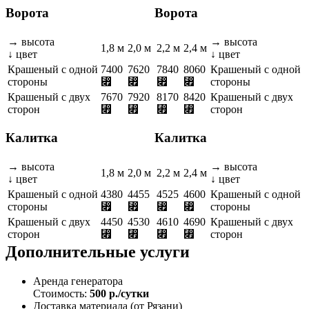
Ворота
Ворота
→ высота
→ высота
1,8 м
2,0 м
2,2 м
2,4 м
↓ цвет
↓ цвет
Крашеный с одной
7400
7620
7840
8060
Крашеный с одной
стороны
⃏
⃏
⃏
⃏
стороны
Крашеный с двух
7670
7920
8170
8420
Крашеный с двух
сторон
⃏
⃏
⃏
⃏
сторон
Калитка
Калитка
→ высота
→ высота
1,8 м
2,0 м
2,2 м
2,4 м
↓ цвет
↓ цвет
Крашеный с одной
4380
4455
4525
4600
Крашеный с одной
стороны
⃏
⃏
⃏
⃏
стороны
Крашеный с двух
4450
4530
4610
4690
Крашеный с двух
сторон
⃏
⃏
⃏
⃏
сторон
Дополнительные услуги
Аренда генератора
Стоимость:
500 р./сутки
Доставка материала (от Рязани)