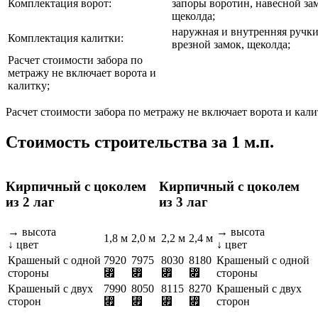
Комплектация ворот:
запоры воротин, навесной за
щеколда;
наружная и внутренняя ручки
Комплектация калитки:
врезной замок, щеколда;
Расчет стоимости забора по
метражу не включает ворота и
калитку;
Расчет стоимости забора по метражу не включает ворота и кали
Стоимость строительства за 1 м.п.
Кирпичный с цоколем
Кирпичный с цоколем
из 2 лаг
из 3 лаг
→ высота
→ высота
1,8 м
2,0 м
2,2 м
2,4 м
↓ цвет
↓ цвет
Крашеный с одной
7920
7975
8030
8180
Крашеный с одной
стороны
⃏
⃏
⃏
⃏
стороны
Крашеный с двух
7990
8050
8115
8270
Крашеный с двух
сторон
⃏
⃏
⃏
⃏
сторон