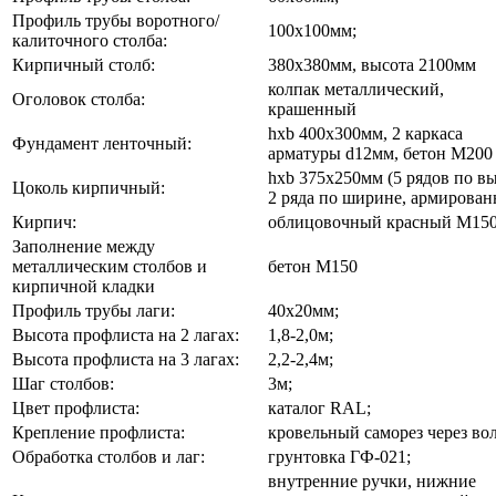
Профиль трубы воротного/
100х100мм;
калиточного столба:
Кирпичный столб:
380х380мм, высота 2100мм
колпак металлический,
Оголовок столба:
крашенный
hхb 400х300мм, 2 каркаса
Фундамент ленточный:
арматуры d12мм, бетон М200
hхb 375х250мм (5 рядов по вы
Цоколь кирпичный:
2 ряда по ширине, армирова
Кирпич:
облицовочный красный М15
Заполнение между
металлическим столбов и
бетон М150
кирпичной кладки
Профиль трубы лаги:
40х20мм;
Высота профлиста на 2 лагах:
1,8-2,0м;
Высота профлиста на 3 лагах:
2,2-2,4м;
Шаг столбов:
3м;
Цвет профлиста:
каталог RAL;
Крепление профлиста:
кровельный саморез через во
Обработка столбов и лаг:
грунтовка ГФ-021;
внутренние ручки, нижние