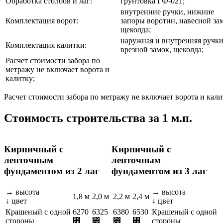
Обработка столбов и лаг:
грунтовка ГФ-021;
внутренние ручки, нижние
Комплектация ворот:
запоры воротин, навесной за
щеколда;
наружная и внутренняя ручки
Комплектация калитки:
врезной замок, щеколда;
Расчет стоимости забора по
метражу не включает ворота и
калитку;
Расчет стоимости забора по метражу не включает ворота и кали
Стоимость строительства за 1 м.п.
Кирпичный с
Кирпичный с
ленточным
ленточным
фундаментом из 2 лаг
фундаментом из 3 лаг
→ высота
→ высота
1,8 м
2,0 м
2,2 м
2,4 м
↓ цвет
↓ цвет
Крашеный с одной
6270
6325
6380
6530
Крашеный с одной
стороны
⃏
⃏
⃏
⃏
стороны