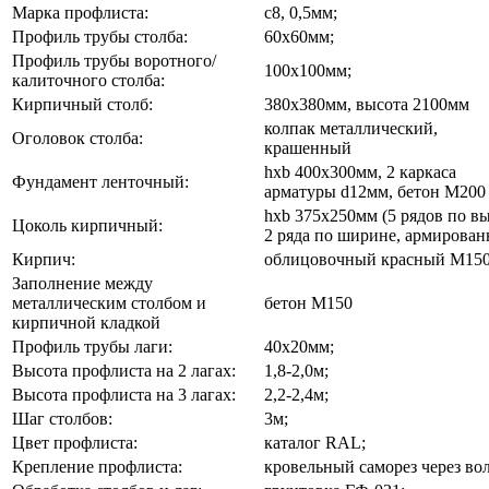
Марка профлиста:
с8, 0,5мм;
Профиль трубы столба:
60х60мм;
Профиль трубы воротного/
100х100мм;
калиточного столба:
Кирпичный столб:
380х380мм, высота 2100мм
колпак металлический,
Оголовок столба:
крашенный
hхb 400х300мм, 2 каркаса
Фундамент ленточный:
арматуры d12мм, бетон М200
hхb 375х250мм (5 рядов по вы
Цоколь кирпичный:
2 ряда по ширине, армирова
Кирпич:
облицовочный красный М15
Заполнение между
металлическим столбом и
бетон М150
кирпичной кладкой
Профиль трубы лаги:
40х20мм;
Высота профлиста на 2 лагах:
1,8-2,0м;
Высота профлиста на 3 лагах:
2,2-2,4м;
Шаг столбов:
3м;
Цвет профлиста:
каталог RAL;
Крепление профлиста:
кровельный саморез через во