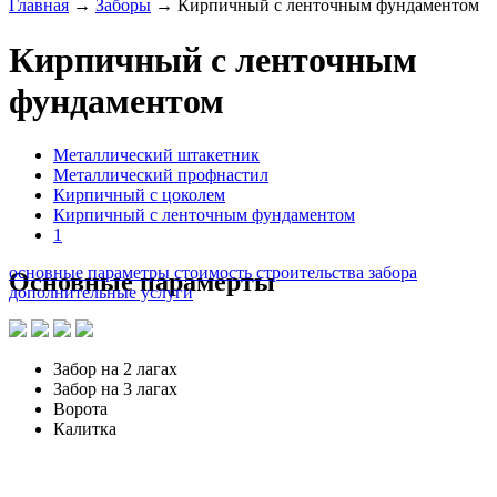
Главная
→
Заборы
→
Кирпичный с ленточным фундаментом
Кирпичный с ленточным
фундаментом
Металлический штакетник
Металлический профнастил
Кирпичный с цоколем
Кирпичный с ленточным фундаментом
1
основные параметры
стоимость строительства забора
Основные парамерты
дополнительные услуги
Забор на 2 лагах
Забор на 3 лагах
Ворота
Калитка